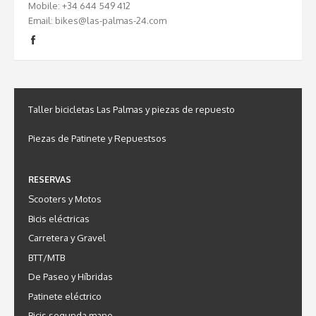
Mobile: +34 644 549 412
Email: bikes@las-palmas-24.com
Taller bicicletas Las Palmas y piezas de repuesto
Piezas de Patinete y Repuestsos
RESERVAS
Scooters y Motos
Bicis eléctricas
Carretera y Gravel
BTT/MTB
De Paseo y Híbridas
Patinete eléctrico
Bicis segunda mano